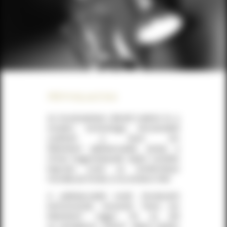
Névválasztás
Az évszázadokon átívelő tradíció és a
modern technológia ötvözéséből
született a Nunc est
Bibendum pálinkacsalád, amely a
római hagyománynak kijáró tisztelet
kapcsán ezzel az örökérvényű
mondással fordul a ma embere felé.
A pálinkacsalád nevét Horatiustól
kölcsönöztük, miszerint “Nunc est
bibendum” vagyis “Itt az idő
az ünneplésre, ivásra!”. Márai Sándor