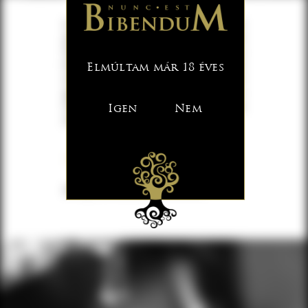
A feldolgozás során kiemelt szerepet
játszik a higiénia és a technológiai
fegyelem, mert nézetünk szerint azt a
hibát a legkönnyebb kijavítani, amit
Elmúltam már 18 éves
nem követünk el. Így a kiváló
gyümölcs, a gondos szakértelem és a
modern technológia eredményeképp
Igen
Nem
megszületett a
Bózsvai Bibendum
Prémium Pálinkacsalád,
amely hamarosan piacra kerül.