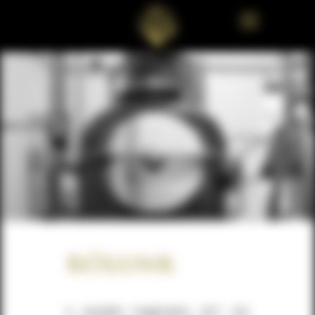
rólunk
A zempléni hegyközben 2011 óta