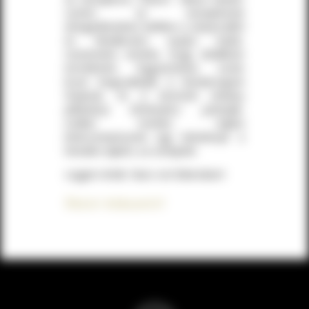
szerint az ünneplésnek
elengedhetetlen kellékei a vérpezsdítő
és feledkezést nyújtó italok.
Szeretnénk remélni, hogy előállított
termékeink fogyasztásuk során
kicsit megszakítják a mindennapok
folyását, és a kóstolót néhány
pillatatnyi élményhez juttatják,
ezáltal minden napba
belecsempésznek egy leheletnyit a
hetedik napból, az ünnepből.
Legyen tehát: Nunc est Bibendum!
Ergo bibamus!