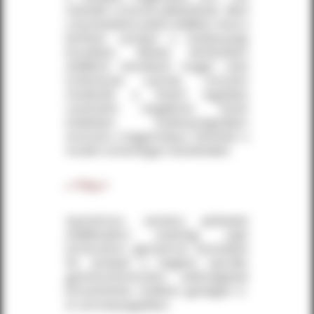
működik a bózsvai pálinkafőzde. Mind
a kereskedelmi párlat előállítás mind a
bérfőzés szerepel a tevékenységi
körünkben. Minden bérfőzésben
előállított termékünk magán viseli
törekvésünk nyomát, miszerint
mindenből a lehető legjobbat
szeretnénk megalkotni. Ennek
érdekében tevékenységünkben
ötvözzük a hagyományos elemeket a
modern technológiai műveletekkel.
Gyümölcsös, zamatos párlataink
előállításához kizárólag saját
termesztésű gyümölcsöt használunk
fel, amelyek a Hegyköz speciális
gyümölcstermesztési adottságainak
köszönhetően rendkívül gazdagok íz-
és aromaanyagokban.